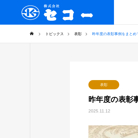
COMPANY
トピックス
表彰
昨年度の表彰事例をまとめ
企業情報
PHILOSO
企業理念
COMPANY
表彰
企業情報
昨年度の表彰
GROUP
2025.11.12
グループ企業