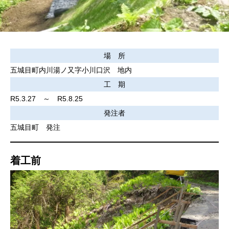
場 所
五城目町内川湯ノ又字小川口沢 地内
工 期
R5.3.27 ～ R5.8.25
発注者
五城目町 発注
着工前