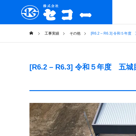
COMPANY
工事実績
その他
[R6.2 – R6.3] 令
企業情報
PHILOSO
企業理念
[R6.2 – R6.3] 令和５年
COMPANY
企業情報
GROUP
グループ企業