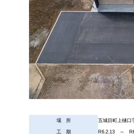
場 所
五城目町上樋口
工 期
R6.2.13 ～ R6