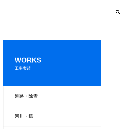
HISTORY
WORKS
沿革
工事実績
道路・除雪
河川・橋