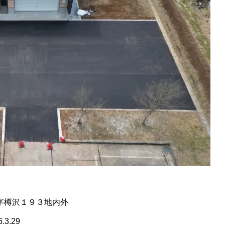
字樽沢１９３地内外
.3.29