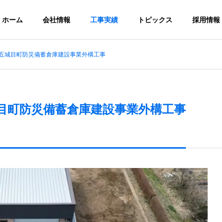
ホーム
会社情報
工事実績
トピックス
採用情報
和５年度 五城目町防災備蓄倉庫建設事業外構工事
PHY
OUTLINE
会社概要
度 五城目町防災備蓄倉庫建設事業外構工事
SDGs
持続可能な開発目標